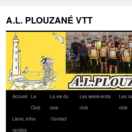
A.L. PLOUZANÉ VTT
Accueil
Le
La vie du
Les week-ends
Les r
Aller
Club
club
club
club
au
Liens, infos
Contact
contenu
randos