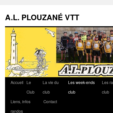
A.L. PLOUZANÉ VTT
Accueil
Le
La vie du
Les week-ends
Les r
Aller
Club
club
club
club
au
Liens, infos
Contact
contenu
randos