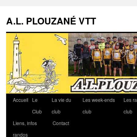
A.L. PLOUZANÉ VTT
Accueil
Le
La vie du
Les week-ends
Les r
Aller
Club
club
club
club
au
Liens, infos
Contact
contenu
randos