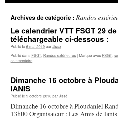
Randos extérie
Archives de catégorie :
Le calendrier VTT FSGT 29 de
téléchargeable ci-dessous :
Publié le
6 mai 2019
par
Jissé
Publié dans
FSGT
,
Randos extérieures
|
Marqué avec
FSGT
,
ra
commentaire
Dimanche 16 octobre à Ploud
IANIS
Publié le
9 octobre 2016
par
Jissé
Dimanche 16 octobre à Ploudaniel Ra
13h00 Organisateur : Les Amis de Ianis