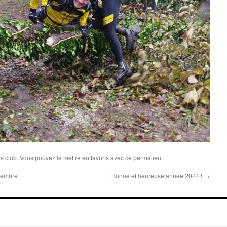
es club
. Vous pouvez le mettre en favoris avec
ce permalien
.
ovembre
Bonne et heureuse année 2024 !
→