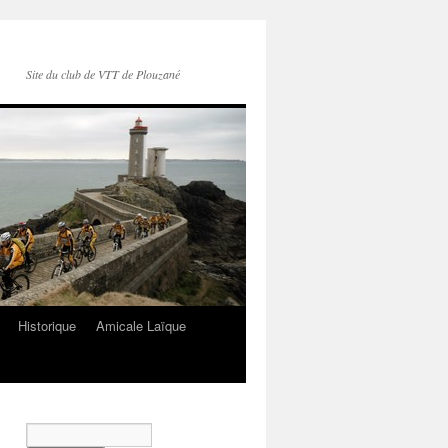
Site du club de VTT de Plouzané
Historique
Amicale Laïque