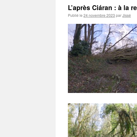
L’après Ciáran : à la
Publié le
24 novembre 2023
par
Jissé