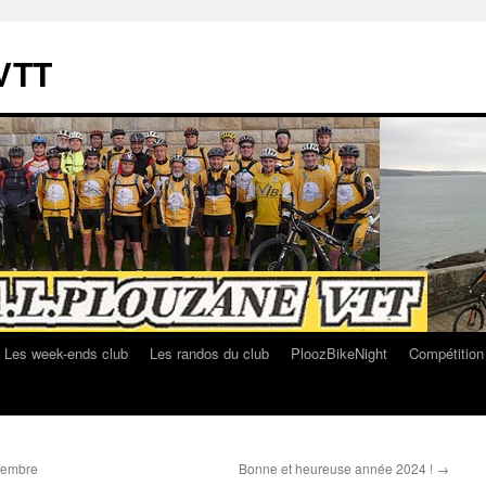
VTT
Les week-ends club
Les randos du club
PloozBikeNight
Compétition
ovembre
Bonne et heureuse année 2024 !
→