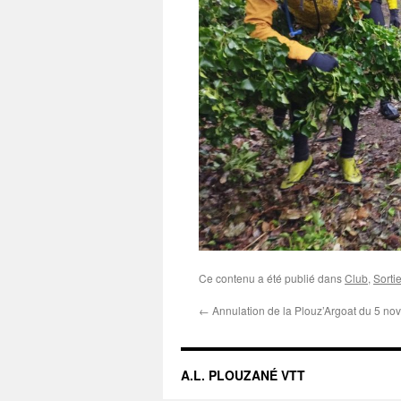
Ce contenu a été publié dans
Club
,
Sorti
←
Annulation de la Plouz’Argoat du 5 n
A.L. PLOUZANÉ VTT