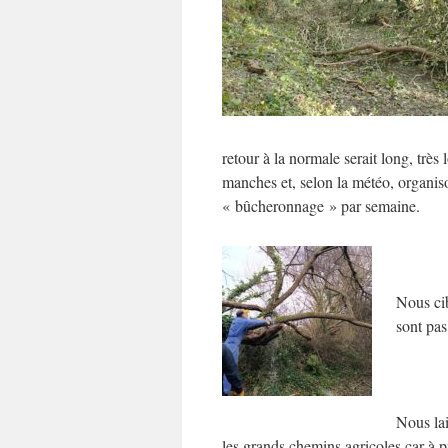
retour à la normale serait long, tr
manches et, selon la météo, organi
« bûcheronnage » par semaine.
Nous ci
sont pas
Nous lai
les grands chemins agricoles car à pr