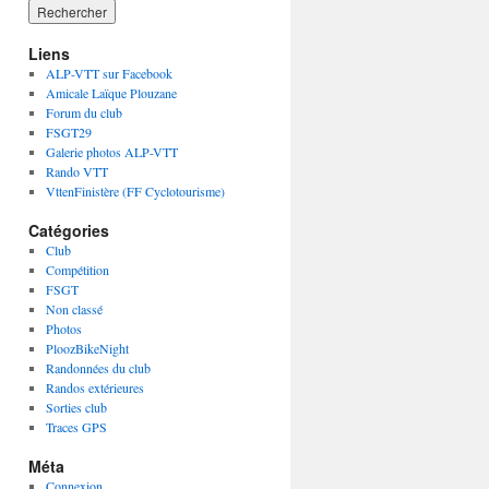
Liens
ALP-VTT sur Facebook
Amicale Laïque Plouzane
Forum du club
FSGT29
Galerie photos ALP-VTT
Rando VTT
VttenFinistère (FF Cyclotourisme)
Catégories
Club
Compétition
FSGT
Non classé
Photos
PloozBikeNight
Randonnées du club
Randos extérieures
Sorties club
Traces GPS
Méta
Connexion