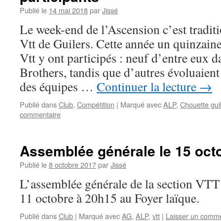
Publié le
14 mai 2018
par
Jissé
Le week-end de l’Ascension c’est tradit
Vtt de Guilers. Cette année un quinzain
Vtt y ont participés : neuf d’entre eux 
Brothers, tandis que d’autres évoluaie
des équipes …
Continuer la lecture
→
Publié dans
Club
,
Compétition
|
Marqué avec
ALP
,
Chouette gui
commentaire
Assemblée générale le 15 oct
Publié le
8 octobre 2017
par
Jissé
L’assemblée générale de la section VTT
11 octobre à 20h15 au Foyer laïque.
Publié dans
Club
|
Marqué avec
AG
,
ALP
,
vtt
|
Laisser un comme