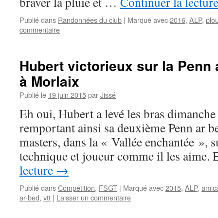
braver la pluie et …
Continuer la lectur
Publié dans
Randonnées du club
|
Marqué avec
2016
,
ALP
,
plo
commentaire
Hubert victorieux sur la Penn 
à Morlaix
Publié le
19 juin 2015
par
Jissé
Eh oui, Hubert a levé les bras dimanche
remportant ainsi sa deuxième Penn ar be
masters, dans la « Vallée enchantée », s
technique et joueur comme il les aime.
lecture
→
Publié dans
Compétition
,
FSGT
|
Marqué avec
2015
,
ALP
,
amica
ar-bed
,
vtt
|
Laisser un commentaire