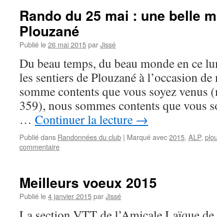
Rando du 25 mai : une belle m
Plouzané
Publié le
26 mai 2015
par
Jissé
Du beau temps, du beau monde en ce lu
les sentiers de Plouzané à l’occasion de
somme contents que vous soyez venus (
359), nous sommes contents que vous soy
…
Continuer la lecture
→
Publié dans
Randonnées du club
|
Marqué avec
2015
,
ALP
,
plo
commentaire
Meilleurs voeux 2015
Publié le
4 janvier 2015
par
Jissé
La section VTT de l’Amicale Laïque de