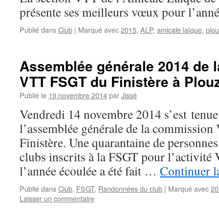
présente ses meilleurs vœux pour l’ann
Publié dans
Club
|
Marqué avec
2015
,
ALP
,
amicale laïque
,
plo
Assemblée générale 2014 de 
VTT FSGT du Finistère à Plou
Publié le
19 novembre 2014
par
Jissé
Vendredi 14 novembre 2014 s’est tenue
l’assemblée générale de la commissio
Finistère. Une quarantaine de personnes 
clubs inscrits à la FSGT pour l’activité
l’année écoulée a été fait …
Continuer l
Publié dans
Club
,
FSGT
,
Randonnées du club
|
Marqué avec
20
Laisser un commentaire