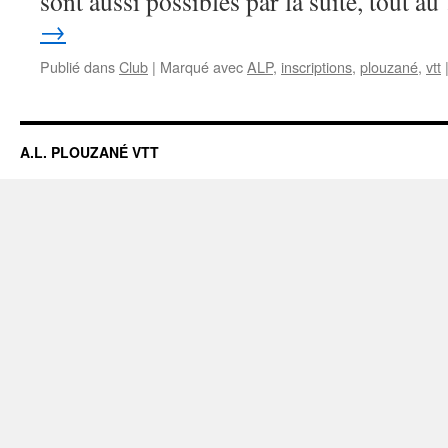
sont aussi possibles par la suite, tout a
→
Publié dans
Club
|
Marqué avec
ALP
,
inscriptions
,
plouzané
,
vtt
A.L. PLOUZANÉ VTT