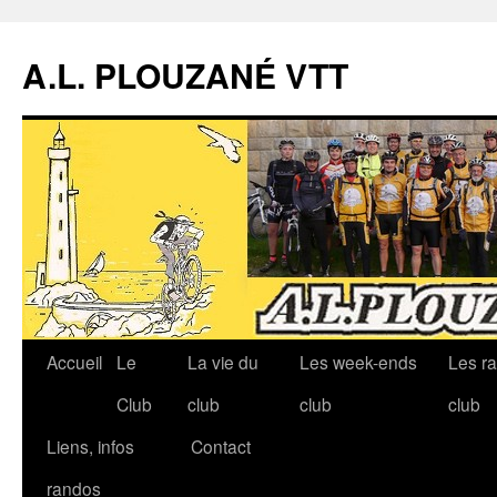
A.L. PLOUZANÉ VTT
Accueil
Le
La vie du
Les week-ends
Les r
Aller
Club
club
club
club
au
Liens, infos
Contact
contenu
randos