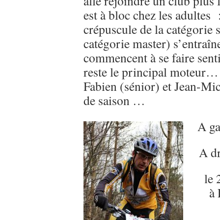
allé rejoindre un club plus
est à bloc chez les adultes 
crépuscule de la catégorie s
catégorie master) s’entraîn
commencent à se faire sentir
reste le principal moteur…
Fabien (sénior) et Jean-Mic
de saison …
A ga
A dr
le
à 