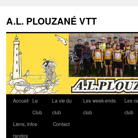
A.L. PLOUZANÉ VTT
Accueil
Le
La vie du
Les week-ends
Les r
Aller
Club
club
club
club
au
Liens, infos
Contact
contenu
randos