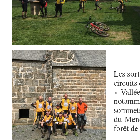
Les sort
circuits
« Vallée
notamm
sommets
du Mene
forêt de