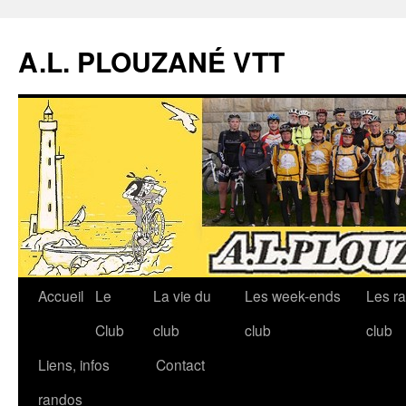
A.L. PLOUZANÉ VTT
Accueil
Le
La vie du
Les week-ends
Les r
Aller
Club
club
club
club
au
Liens, infos
Contact
contenu
randos