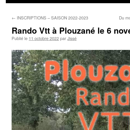
←
INSCRIPTIONS – SAISON 2022-2023
Du mo
Rando Vtt à Plouzané le 6 no
Publié le
11 octobre 2022
par
Jissé