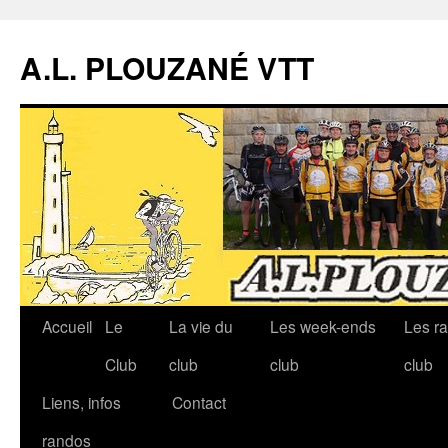
A.L. PLOUZANÉ VTT
Accueil
Le
La vie du
Les week-ends
Les r
Aller
Club
club
club
club
au
Liens, infos
Contact
contenu
randos