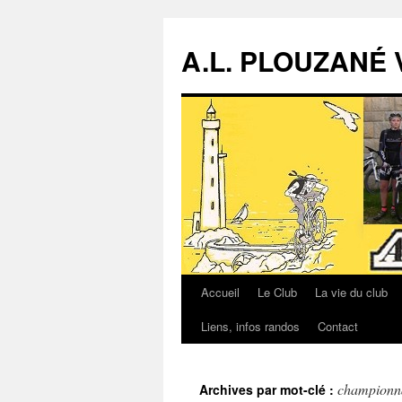
A.L. PLOUZANÉ 
Accueil
Le Club
La vie du club
Aller
Liens, infos randos
Contact
au
contenu
championna
Archives par mot-clé :