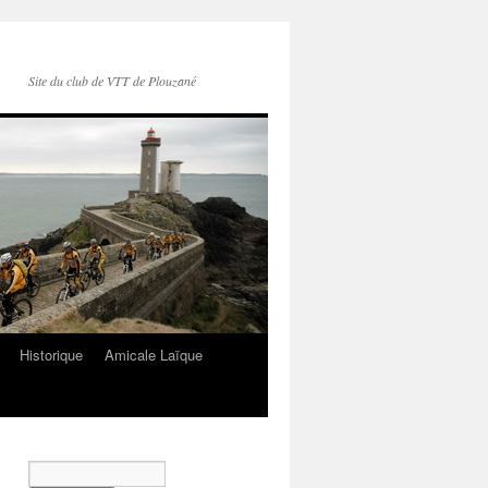
Site du club de VTT de Plouzané
Historique
Amicale Laïque