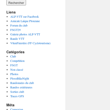
Liens
ALP-VTT sur Facebook
Amicale Laïque Plouzane
Forum du club
FSGT29
Galerie photos ALP-VTT
Rando VTT
VttenFinistère (FF Cyclotourisme)
Catégories
Club
Compétition
FSGT
Non classé
Photos
PloozBikeNight
Randonnées du club
Randos extérieures
Sorties club
Traces GPS
Méta
Connexion