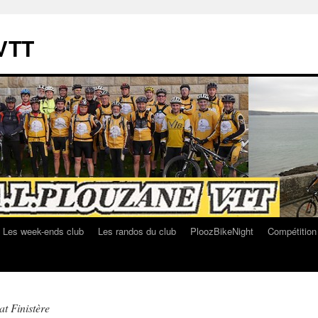
VTT
Les week-ends club
Les randos du club
PloozBikeNight
Compétition
t Finistère