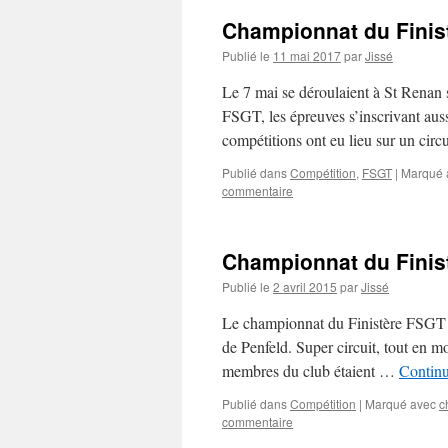
Championnat du Finist
Publié le
11 mai 2017
par
Jissé
Le 7 mai se déroulaient à St Renan 
FSGT, les épreuves s’inscrivant au
compétitions ont eu lieu sur un cir
Publié dans
Compétition
,
FSGT
|
Marqué 
commentaire
Championnat du Finis
Publié le
2 avril 2015
par
Jissé
Le championnat du Finistère FSGT s’e
de Penfeld. Super circuit, tout en mo
membres du club étaient …
Continu
Publié dans
Compétition
|
Marqué avec
c
commentaire