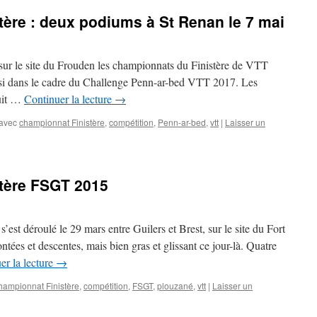
ère : deux podiums à St Renan le 7 mai
sur le site du Frouden les championnats du Finistère de VTT
ssi dans le cadre du Challenge Penn-ar-bed VTT 2017. Les
cuit …
Continuer la lecture
→
avec
championnat Finistère
,
compétition
,
Penn-ar-bed
,
vtt
|
Laisser un
tère FSGT 2015
st déroulé le 29 mars entre Guilers et Brest, sur le site du Fort
ntées et descentes, mais bien gras et glissant ce jour-là. Quatre
er la lecture
→
hampionnat Finistère
,
compétition
,
FSGT
,
plouzané
,
vtt
|
Laisser un