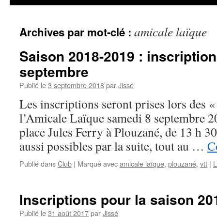
amicale laïque
Archives par mot-clé :
Saison 2018-2019 : inscriptio
septembre
Publié le
3 septembre 2018
par
Jissé
Les inscriptions seront prises lors des 
l’Amicale Laïque samedi 8 septembre 2
place Jules Ferry à Plouzané, de 13 h 30
aussi possibles par la suite, tout au …
C
Publié dans
Club
|
Marqué avec
amicale laïque
,
plouzané
,
vtt
|
L
Inscriptions pour la saison 2
Publié le
31 août 2017
par
Jissé