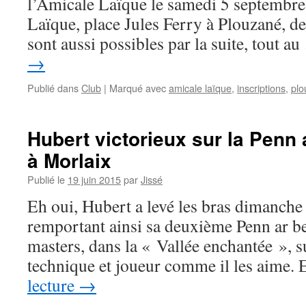
l’Amicale Laïque le samedi 5 septembre
Laïque, place Jules Ferry à Plouzané, de
sont aussi possibles par la suite, tout a
→
Publié dans
Club
|
Marqué avec
amicale laïque
,
inscriptions
,
plo
Hubert victorieux sur la Penn 
à Morlaix
Publié le
19 juin 2015
par
Jissé
Eh oui, Hubert a levé les bras dimanche
remportant ainsi sa deuxième Penn ar be
masters, dans la « Vallée enchantée », s
technique et joueur comme il les aime.
lecture
→