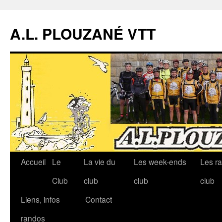
A.L. PLOUZANÉ VTT
Accueil
Le
La vie du
Les week-ends
Les r
Aller
Club
club
club
club
au
Liens, infos
Contact
contenu
randos