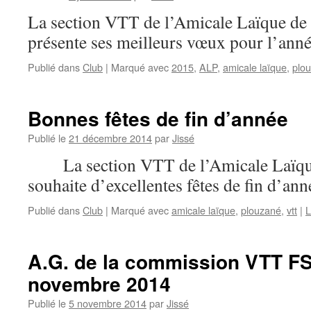
La section VTT de l’Amicale Laïque de
présente ses meilleurs vœux pour l’ann
Publié dans
Club
|
Marqué avec
2015
,
ALP
,
amicale laïque
,
plo
Bonnes fêtes de fin d’année
Publié le
21 décembre 2014
par
Jissé
La section VTT de l’Amicale Laïque
souhaite d’excellentes fêtes de fin d’ann
Publié dans
Club
|
Marqué avec
amicale laïque
,
plouzané
,
vtt
|
L
A.G. de la commission VTT FS
novembre 2014
Publié le
5 novembre 2014
par
Jissé