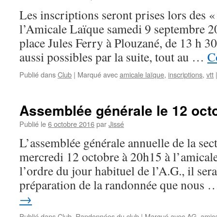
Les inscriptions seront prises lors des 
l’Amicale Laïque samedi 9 septembre 2
place Jules Ferry à Plouzané, de 13 h 30
aussi possibles par la suite, tout au …
C
Publié dans
Club
|
Marqué avec
amicale laïque
,
inscriptions
,
vtt
Assemblée générale le 12 oct
Publié le
6 octobre 2016
par
Jissé
L’assemblée générale annuelle de la sec
mercredi 12 octobre à 20h15 à l’amic
l’ordre du jour habituel de l’A.G., il ser
préparation de la randonnée que nous
→
Publié dans
Club
,
Randonnées du club
|
Marqué avec
AG
,
amica