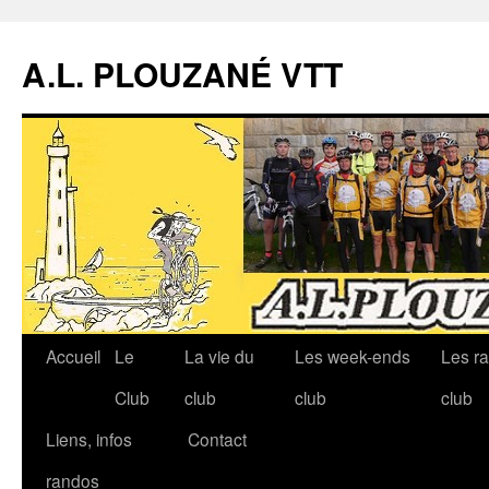
A.L. PLOUZANÉ VTT
Accueil
Le
La vie du
Les week-ends
Les r
Aller
Club
club
club
club
au
Liens, infos
Contact
contenu
randos